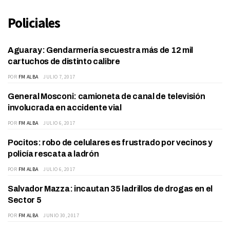
Policiales
Aguaray: Gendarmería secuestra más de 12 mil
DEPARTAMENTO
cartuchos de distinto calibre
POR
FM ALBA
JULIO 7, 2017
General Mosconi: camioneta de canal de televisión
GRAL. MOSCONI
involucrada en accidente vial
POR
FM ALBA
JULIO 6, 2017
Pocitos: robo de celulares es frustrado por vecinos y
INTERNACIONALES
policía rescata a ladrón
POR
FM ALBA
JULIO 6, 2017
Salvador Mazza: incautan 35 ladrillos de drogas en el
DEPARTAMENTO
Sector 5
POR
FM ALBA
JUNIO 30, 2017