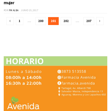
mujer
POR
FM ALBA
JUNIO 15, 2017
1
…
200
201
202
…
207