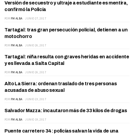
Versión de secuestro y ultraje a estudiante es mentira,
POLICIALES
confirmó la Policía
POR
FM ALBA
JUNIO 27, 2017
Tartagal: tras gran persecución policial, detienen a un
GRAL. MOSCONI
motochorro
POR
FM ALBA
JUNIO 26, 2017
Tartagal: niña resulta con graves heridas en accidente
POLICIALES
y es llevada a Salta Capital
POR
FM ALBA
JUNIO 26, 2017
Alto La Sierra: ordenan traslado de tres personas
ACTUALIDAD
acusadas de abuso sexual
POR
FM ALBA
JUNIO 23, 2017
Salvador Mazza: incautaron más de 33 kilos de drogas
DEPARTAMENTO
POR
FM ALBA
JUNIO 19, 2017
Puente carretero 34: policías salvan la vida de una
POLICIALES