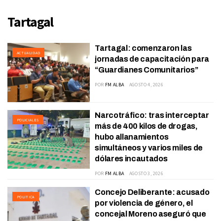
Tartagal
Tartagal: comenzaron las
ACTUALIDAD
jornadas de capacitación para
“Guardianes Comunitarios”
POR
FM ALBA
AGOSTO 4, 2026
Narcotráfico: tras interceptar
POLICIALES
más de 400 kilos de drogas,
hubo allanamientos
simultáneos y varios miles de
dólares incautados
POR
FM ALBA
AGOSTO 3, 2026
Concejo Deliberante: acusado
POLITICA
por violencia de género, el
concejal Moreno aseguró que