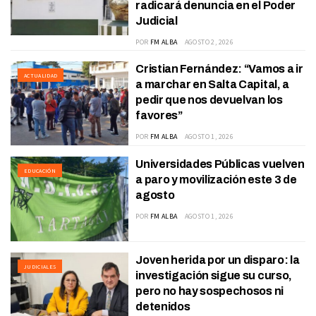
radicará denuncia en el Poder
Judicial
POR
FM ALBA
AGOSTO 2, 2026
Cristian Fernández: “Vamos a ir
ACTUALIDAD
a marchar en Salta Capital, a
pedir que nos devuelvan los
favores”
POR
FM ALBA
AGOSTO 1, 2026
Universidades Públicas vuelven
EDUCACIÓN
a paro y movilización este 3 de
agosto
POR
FM ALBA
AGOSTO 1, 2026
Joven herida por un disparo: la
JUDICIALES
investigación sigue su curso,
pero no hay sospechosos ni
detenidos