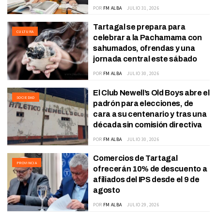
POR
FM ALBA
JULIO 31, 2026
Tartagal se prepara para
CULTURA
celebrar a la Pachamama con
sahumados, ofrendas y una
jornada central este sábado
POR
FM ALBA
JULIO 30, 2026
El Club Newell’s Old Boys abre el
SOCIEDAD
padrón para elecciones, de
cara a su centenario y tras una
década sin comisión directiva
POR
FM ALBA
JULIO 30, 2026
Comercios de Tartagal
PROVINCIA
ofrecerán 10% de descuento a
afiliados del IPS desde el 9 de
agosto
POR
FM ALBA
JULIO 29, 2026