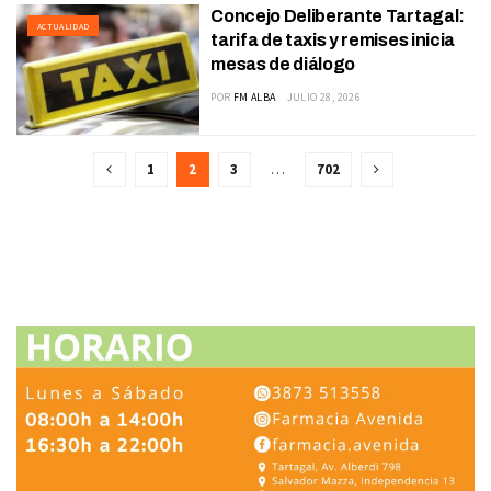
Concejo Deliberante Tartagal:
ACTUALIDAD
tarifa de taxis y remises inicia
mesas de diálogo
POR
FM ALBA
JULIO 28, 2026
1
2
3
…
702