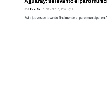
Aguaray: se levantó el paro munic
POR
FM ALBA
DICIEMBRE 10, 2020
0
Este jueves se levantó finalmente el paro municipal en Ag