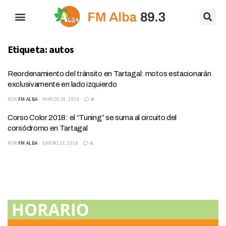
Etiqueta:
autos
Reordenamiento del tránsito en Tartagal: motos estacionarán
exclusivamente en lado izquierdo
POR
FM ALBA
MARZO 29, 2018
0
Corso Color 2018: el “Tuning” se suma al circuito del
corsódromo en Tartagal
POR
FM ALBA
ENERO 23, 2018
0