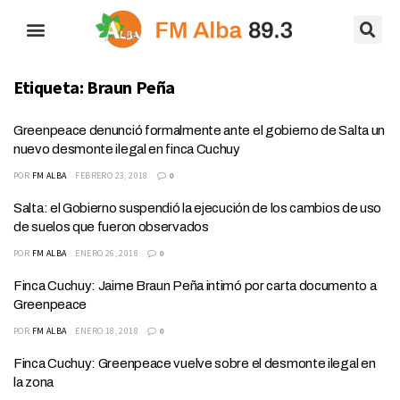
Etiqueta:
Braun Peña
Greenpeace denunció formalmente ante el gobierno de Salta un
nuevo desmonte ilegal en finca Cuchuy
POR
FM ALBA
FEBRERO 23, 2018
0
Salta: el Gobierno suspendió la ejecución de los cambios de uso
de suelos que fueron observados
POR
FM ALBA
ENERO 26, 2018
0
Finca Cuchuy: Jaime Braun Peña intimó por carta documento a
Greenpeace
POR
FM ALBA
ENERO 18, 2018
0
Finca Cuchuy: Greenpeace vuelve sobre el desmonte ilegal en
la zona