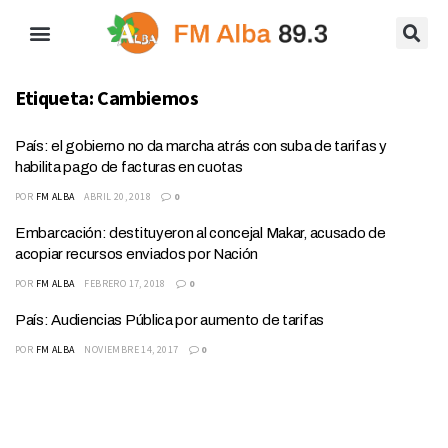
Etiqueta:
Cambiemos
País: el gobierno no da marcha atrás con suba de tarifas y
habilita pago de facturas en cuotas
POR
FM ALBA
ABRIL 20, 2018
0
Embarcación: destituyeron al concejal Makar, acusado de
acopiar recursos enviados por Nación
POR
FM ALBA
FEBRERO 17, 2018
0
País: Audiencias Pública por aumento de tarifas
POR
FM ALBA
NOVIEMBRE 14, 2017
0