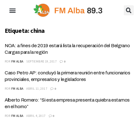
Etiqueta:
china
NOA: a fines de 2019 estará lista la recuperación del Belgrano
Cargas para la región
POR
FM ALBA
SEPTIEMBRE 19, 2017
0
Caso Petro AP: concluyó la primera reunión entre funcionarios
provinciales, empresarios y legisladores
POR
FM ALBA
ABRIL 11, 2017
0
Alberto Romero: “Si esta empresa presenta quiebra estamos
en el horno”
POR
FM ALBA
ABRIL 4, 2017
0