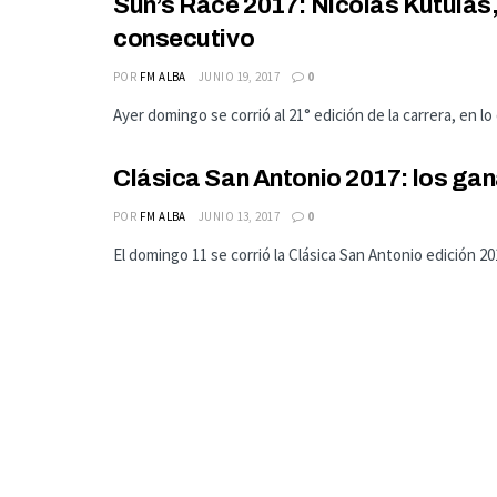
Sun’s Race 2017: Nicolás Kútula
consecutivo
POR
FM ALBA
JUNIO 19, 2017
0
Ayer domingo se corrió al 21° edición de la carrera, en l
Clásica San Antonio 2017: los ga
POR
FM ALBA
JUNIO 13, 2017
0
El domingo 11 se corrió la Clásica San Antonio edición 201