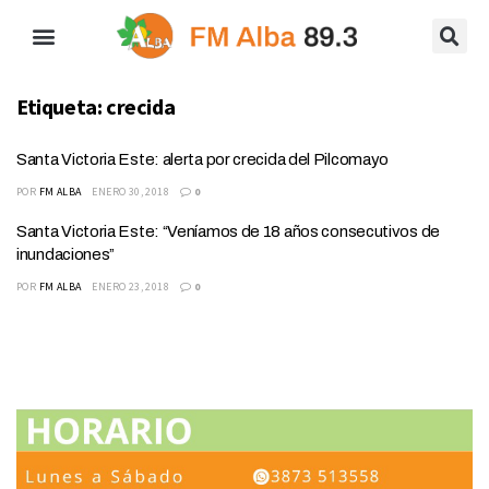
Etiqueta:
crecida
Santa Victoria Este: alerta por crecida del Pilcomayo
POR
FM ALBA
ENERO 30, 2018
0
Santa Victoria Este: “Veníamos de 18 años consecutivos de
inundaciones”
POR
FM ALBA
ENERO 23, 2018
0