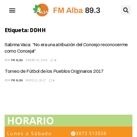
Etiqueta:
DDHH
Sabrina Vaca: “No era una atribución del Concejo reconocerme
como Concejal”
POR
FM ALBA
ENERO 25, 2018
0
Torneo de Fútbol de los Pueblos Originarios 2017
POR
FM ALBA
MAYO 12, 2017
0