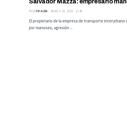
Salvador Mazza: empresario mano
POR
FM ALBA
MARZO 16, 2018
0
El propietario de la empresa de transporte interurbano
por manoseo, agresión ...