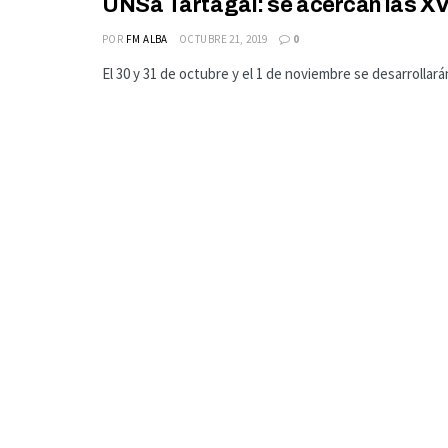
UNSa Tartagal: se acercan las X
POR
FM ALBA
OCTUBRE 21, 2019
0
El 30 y 31 de octubre y el 1 de noviembre se desarrollarán