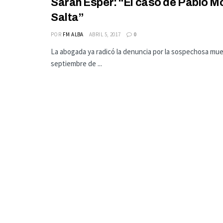
Sarah Esper: “El caso de Pablo M
Salta”
POR
FM ALBA
ABRIL 5, 2017
0
La abogada ya radicó la denuncia por la sospechosa muer
septiembre de ...