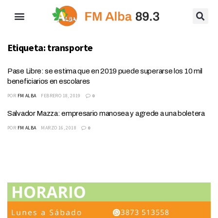
Etiqueta:
transporte
Pase Libre: se estima que en 2019 puede superarse los 10 mil
beneficiarios en escolares
POR
FM ALBA
FEBRERO 18, 2019
0
Salvador Mazza: empresario manosea y agrede a una boletera
POR
FM ALBA
MARZO 16, 2018
0