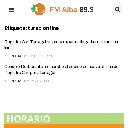
Etiqueta:
turno on line
Registro Civil Tartagal se prepara para la llegada de turnos on
line
POR
FM ALBA
ENERO 17, 2018
0
Concejo Deliberante: se aprobó el pedido de nueva oficina de
Registro Civil para Tartagal
POR
FM ALBA
MAYO 5, 2017
0