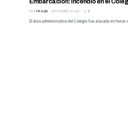
Embarcación: incendio en el Cole
POR
FM ALBA
SEPTIEMBRE 14, 2017
0
El área administrativa del Colegio fue atacada en horas d