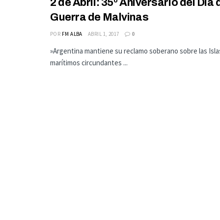
2 de Abril: 35º Aniversario del Día
Guerra de Malvinas
POR
FM ALBA
ABRIL 1, 2017
0
»Argentina mantiene su reclamo soberano sobre las Islas
marítimos circundantes ...