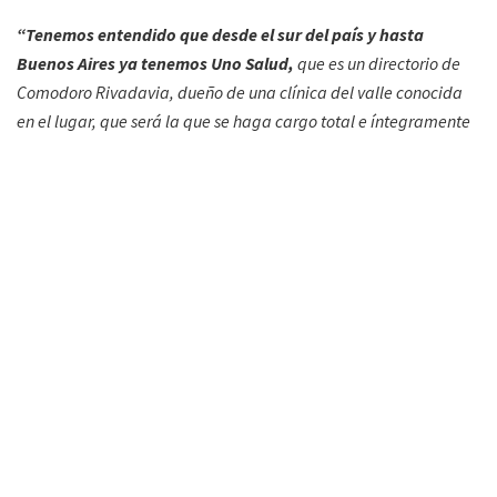
“Tenemos entendido que desde el sur del país y hasta
Buenos Aires ya tenemos Uno Salud,
que es un directorio de
Comodoro Rivadavia, dueño de una clínica del valle conocida
en el lugar, que será la que se haga cargo total e íntegramente
de Ospegap”
, reiteró Brito,
“no va a a pasar mucho tiempo
que va a llegar a todo el norte, porque tengo entendido que
ya lo aprobó el directorio a nivel nacional”.
“Están entregando la obra social sindical solidaria (…), a
una prepaga directamente”
, lamentó. “Esta comisión intima
para mantenerlos callados”, cerró.