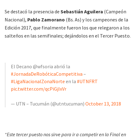
Se destacó la presencia de
Sebastián Aguilera
(Campeón
Nacional),
Pablo Zamorano
(Bs. As) y los campeones de la
Edición 2017, que finalmente fueron los que relegaron a los
salteños en las semifinales; dejándolos en el Tercer Puesto.
El Decano @wfsoria abrió la
#JornadaDeRobóticaCompetitiva
–
#LigaNacionalZonaNorte
en la
#UTNFRT
pic.twitter.com/qcPiGjIxVr
— UTN – Tucumán (@utntucuman)
October 13, 2018
“Este tercer puesto nos sirve para ir a competir en la Final en