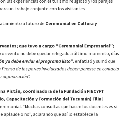
n las experiencias con el turismo religioso y los parajes
ara un trabajo conjunto con los visitantes.
ratamiento a futuro de
Ceremonial en Cultura y
rvantes; que tuvo a cargo “Ceremonial Empresarial”;
to o evento no debe quedar relegado a último momento, días
ón ya debe enviar el programa listo”
, enfatizó y sumó que
 y Prensa de las partes involucradas deben ponerse en contacto
a organización”.
ana Pistán, coordinadora de la Fundación FIECYFT
io, Capacitación y Formación del Tucumán) Filial
 Ceremonial. “Muchas consultas que hacen los docentes es si
e aplaude o no”, aclarando que así lo establece la