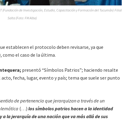
T (Fundación de Investigación, Estudio, Capacitación y Formación del Tucumán) Filial
Salta (Foto: FM Alba)
que establecen el protocolo deben revisarse, ya que
, como el caso de la última.
Antequera;
presentó “Símbolos Patrios”; haciendo resalte
 acto, fecha, lugar, evento y país; tema que suele ser punto
sentido de pertenencia que jerarquizan a través de un
blemática
(…)
los símbolos patrios hacen a la identidad
y a la jerarquía de una nación que va más allá de sus