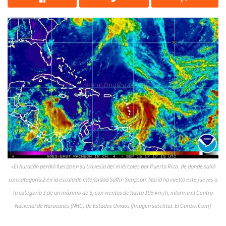
»El huracán perdió fuerza en su travesía del miércoles por Puerto Rico, de donde salió
con categoría 2 en la escala de intensidad Saffir-Simpson. María ha vuelto este jueves a
la categoría 3 de un máximo de 5, con vientos de hasta 195 km/h, informa el Centro
Nacional de Huracanes (NHC) de Estados Unidos (Imagen satelital: El Caribe.Com)