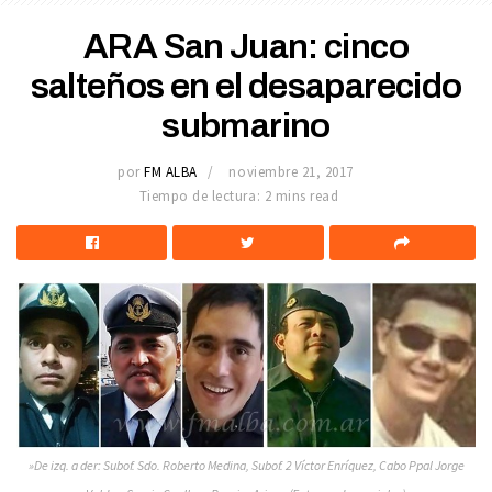
ARA San Juan: cinco
salteños en el desaparecido
submarino
por
FM ALBA
noviembre 21, 2017
Tiempo de lectura: 2 mins read
»De izq. a der: Subof. Sdo. Roberto Medina, Subof. 2 Víctor Enríquez, Cabo Ppal Jorge