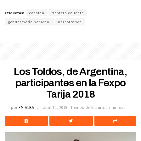
Etiquetas:
cocaina
frontera caliente
gendarmería nacional
narcotrafico
Los Toldos, de Argentina,
participantes en la Fexpo
Tarija 2018
por
FM ALBA
abril 16, 2018
Tiempo de lectura: 1 min read