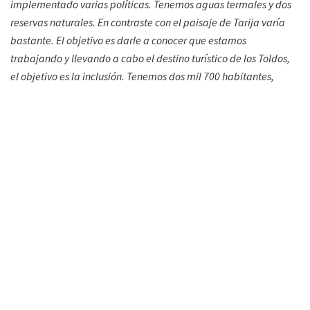
implementado varias políticas. Tenemos aguas termales y dos
reservas naturales. En contraste con el paisaje de Tarija varía
bastante. El objetivo es darle a conocer que estamos
trabajando y llevando a cabo el destino turístico de los Toldos,
el objetivo es la inclusión. Tenemos dos mil 700 habitantes,
estamos empezando el trabajo en el turismo rural, tratándole
de buscar la inclusión y que puedan visitarnos allá. Nosotros
más que nada, desde la Intendencia, apostamos a esto y
sabemos que podemos tenerlos allá. Gracias por la recepción”.