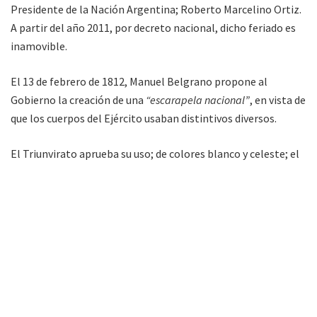
Presidente de la Nación Argentina; Roberto Marcelino Ortiz.
A partir del año 2011, por decreto nacional, dicho feriado es
inamovible.
El 13 de febrero de 1812, Manuel Belgrano propone al
Gobierno la creación de una
“escarapela nacional”
, en vista de
que los cuerpos del Ejército usaban distintivos diversos.
El Triunvirato aprueba su uso; de colores blanco y celeste; el
18 de febrero, decretando:
“Sea la escarapela nacional de las
Provincias Unidas del Río de la Plata, de color blanco y azul
celeste…”
Entusiasmado con la aprobación de la escarapela, Manuel
Belgrano diseña una bandera con los mismos colores,
enarbolándola por primera vez en Rosario, a orillas del río
Paraná
el 27 de febrero del mismo. Allí, en las baterías