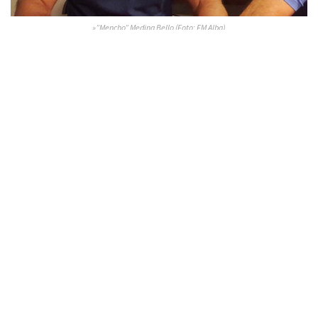
»”Mencho” Medina Bello (Foto: FM Alba)
La conferencia se realizó sin el “Burrito” Ortega, que fue el
último en llegar y directamente pasó a descansar para luego
compartir la cena con los hinchas; evento que agotó sus
entradas.
La comisión de River Filial Tartagal acompañó también el
sábado y este lunes, Lucas Miranda;
presidente de la
Agrupacion de hinchas de River de Tartagal
; confirmó que
en pocas semanas más podrán anunciar que la Filial será
oficial y la primera del norte salteño, empatando así con la
Peña de Boca Juniors en Tartagal.
Ayer domingo, la jornada fue vibrante; ya con
Ariel Ortega
en