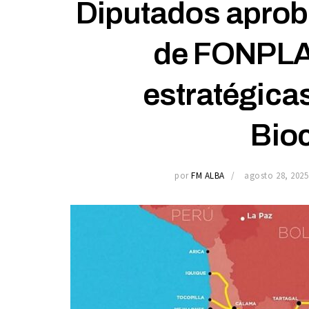
Diputados aprob
de FONPLA
estratégicas
Bio
por
FM ALBA
agosto 28, 2025