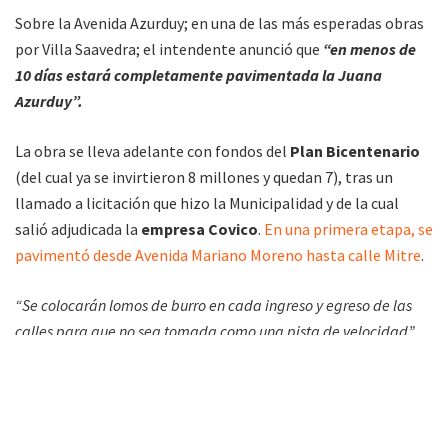
Sobre la Avenida Azurduy; en una de las más esperadas obras
por Villa Saavedra; el intendente anunció que
“en menos de
10 días estará completamente pavimentada la Juana
Azurduy”.
La obra se lleva adelante con fondos del
Plan Bicentenario
(del cual ya se invirtieron 8 millones y quedan 7), tras un
llamado a licitación que hizo la Municipalidad y de la cual
salió adjudicada la
empresa Covico
.
En una primera etapa, se
pavimentó desde Avenida Mariano Moreno hasta calle Mitre
.
“Se colocarán lomos de burro en cada ingreso y egreso de las
calles para que no sea tomada como una pista de velocidad”.
Esta semana llegaba más material para el trabajo, mientras
que se realizaban tareas de perfilaje y relleno hoy jueves.