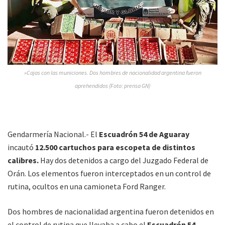
»Cajas con las municiones. Dos hombres de nacionalidad argentina fueron
aprehendidos (Foto: prensa GN)
Gendarmería Nacional.- El
Escuadrón 54 de Aguaray
incautó
12.500 cartuchos para escopeta de distintos
calibres.
Hay dos detenidos a cargo del Juzgado Federal de
Orán. Los elementos fueron interceptados en un control de
rutina, ocultos en una camioneta Ford Ranger.
Dos hombres de nacionalidad argentina fueron detenidos en
el control de rutina que llevaba a cabo el
Escuadrón 54