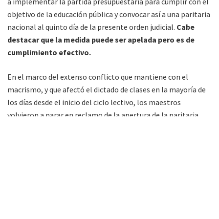
a implementar la partida presupuestaria para cumplir con el
objetivo de la educación pública y convocar así a una paritaria
nacional al quinto día de la presente orden judicial.
Cabe
destacar que la medida puede ser apelada pero es de
cumplimiento efectivo.
En el marco del extenso conflicto que mantiene con el
macrismo, y que afectó el dictado de clases en la mayoría de
los días desde el inicio del ciclo lectivo, los maestros
volvieron a parar en reclamo de la apertura de la paritaria
nacional que fije una suba salarial para los maestros de todas
las provincias del país, y que la Casa Rosada sigue rechazando.
Etiquetas:
argentina
justicia
macri
paritaria nacional docente
uda