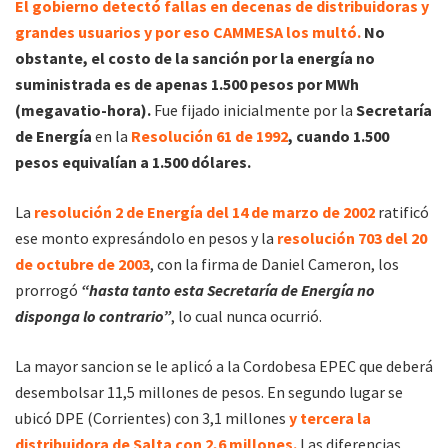
El gobierno detectó fallas en decenas de distribuidoras y
grandes usuarios y por eso CAMMESA los multó.
No
obstante, el costo de la sanción por la energía no
suministrada es de apenas 1.500 pesos por MWh
(megavatio-hora).
Fue fijado inicialmente por la
Secretaría
de Energía
en la
Resolución 61 de 1992
, cuando 1.500
pesos equivalían a 1.500 dólares.
La
resolución 2 de Energía del 14 de marzo de 2002
ratificó
ese monto expresándolo en pesos y la
resolución 703 del 20
de octubre de 2003
, con la firma de Daniel Cameron, los
prorrogó
“hasta tanto esta Secretaría de Energía no
disponga lo contrario”
, lo cual nunca ocurrió.
La mayor sancion se le aplicó a la Cordobesa EPEC que deberá
desembolsar 11,5 millones de pesos. En segundo lugar se
ubicó DPE (Corrientes) con 3,1 millones
y tercera la
distribuidora de Salta con 2,6 millones.
Las diferencias