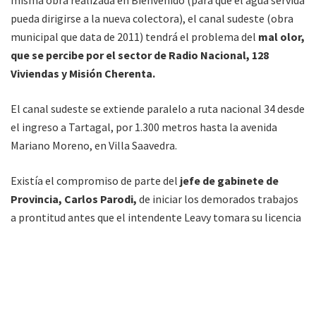
pueda dirigirse a la nueva colectora), el canal sudeste (obra
municipal que data de 2011) tendrá el problema del
mal olor,
que se percibe por el sector de Radio Nacional, 128
Viviendas y Misión Cherenta.
El canal sudeste se extiende paralelo a ruta nacional 34 desde
el ingreso a Tartagal, por 1.300 metros hasta la avenida
Mariano Moreno, en Villa Saavedra.
Existía el compromiso de parte del
jefe de gabinete de
Provincia, Carlos Parodi,
de iniciar los demorados trabajos
a prontitud antes que el intendente Leavy tomara su licencia
por tiempo electoral. La obra es un proyecto que ya suma dos
años y pertenece a
Aguas del Norte.
La explicación vino al respecto de declaraciones vertidas por
el
pre candidato de Cambiemos;
Martín Grande;
quien dijo