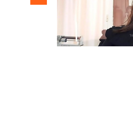
»Olga Silveira, asesora técnica del Consejo Chané 
A
Marcela Roldán, secretaria del p