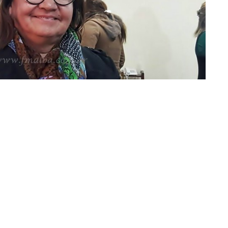
Guaraní y de la ONG Prosoco del Padre Martearena. También colabora con la Escuela
grícola de Aguaray (Foto: FM Alba)
rograma PROSOCO
e integrante de la Mesa Redonda de