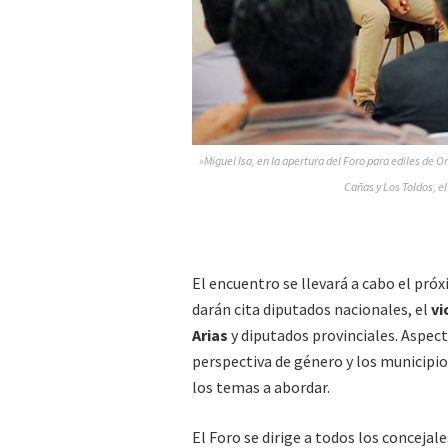
»Miguel Isa, en la apertura del Foro para ediles de O
Cañas y Los Toldos, e
El encuentro se llevará a cabo el pró
darán cita diputados nacionales, el
vi
Arias
y diputados provinciales. Aspec
perspectiva de género y los municipio
los temas a abordar.
El Foro se dirige a todos los concejale