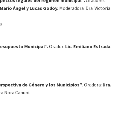
pectos legales del régimen municipal”.
Oradores:
 Mario Ángel y Lucas Godoy.
Moderadora: Dra. Victoria
a
esupuesto Municipal”.
Orador:
Lic. Emiliano Estrada
.
rspectiva de Género y los Municipios”
. Oradora:
Dra.
a Nora Canuni.