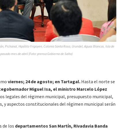
rán, Pichanal, Hipólito Yrigoyen, Colonia Santa Rosa, Urundel, Aguas Blancas, Isla de
l pasado mes de abril (Foto: prensa Gobierno de Salta)
ximo
viernes; 24 de agosto; en Tartagal.
Hasta el norte se
cegobernador Miguel Isa, el ministro Marcelo López
tos legales del régimen municipal, presupuesto municipal,
s, y aspectos constitucionales del régimen municipal serán
s de los
departamentos San Martín, Rivadavia Banda