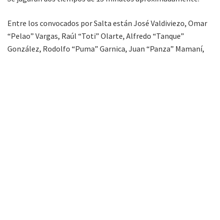
Entre los convocados por Salta están José Valdiviezo, Omar
“Pelao” Vargas, Raúl “Toti” Olarte, Alfredo “Tanque”
González, Rodolfo “Puma” Garnica, Juan “Panza” Mamaní,
Luis “Guacha” Flores, Raúl Iturrieta, Cristian Zurita, Miguel
“Pichi” Velarde, Sergio “Tahuichi” Albornos y Luis Rueda,
entre otros. El equipo será dirigido por la dupla Juan De La
Cruz Kairuz y Ricardo Aniceto Roldán.
Una vez finalizado el encuentro exhibición se jugará el
partido inaugural del campeonato de Fútbol de los Barrios
que será protagonizado por Villa Los Sauces, actual campeón
de Capital y subcampeón provincial y barrio San Francisco
Solano.
Luego, los Campeones del Mundo en México ’86 se
trasladarán a Tartagal, en donde brindarán una charla