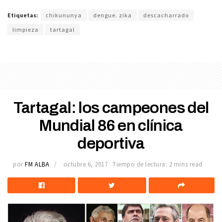
Etiquetas:
chikununya
dengue. zika
descacharrado
limpieza
tartagal
Tartagal: los campeones del
Mundial 86 en clínica
deportiva
por
FM ALBA
octubre 6, 2017
Tiempo de lectura: 2 mins read