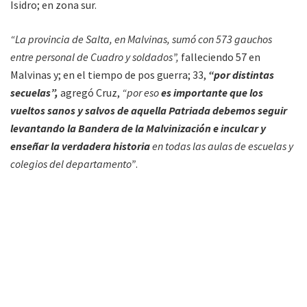
Isidro; en zona sur.
“La provincia de Salta, en Malvinas, sumó con 573 gauchos
entre personal de Cuadro y soldados”,
falleciendo 57 en
Malvinas y; en el tiempo de pos guerra; 33,
“por distintas
secuelas”,
agregó Cruz,
“por eso
es importante que los
vueltos sanos y salvos de aquella Patriada debemos seguir
levantando la Bandera de la Malvinización e inculcar y
enseñar la verdadera historia
en todas las aulas de escuelas y
colegios del departamento”
.
El
2 de abril de 1982
, tropas argentinas desembarcaron en
las
islas Malvinas
con el fin de recuperar la soberanía que en
1833 había sido arrebatada por fuerzas armadas de Gran
Bretaña (que las reclama bajo el nombre Falkand Islands).
A pocos días del desembarco y toma de las islas por parte de
la tripulación argentina, la entonces
primera ministra de