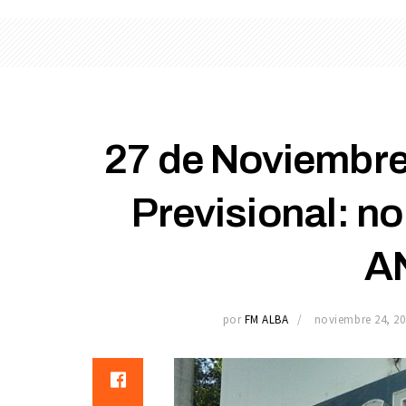
27 de Noviembre,
Previsional: no
A
por
FM ALBA
noviembre 24, 20