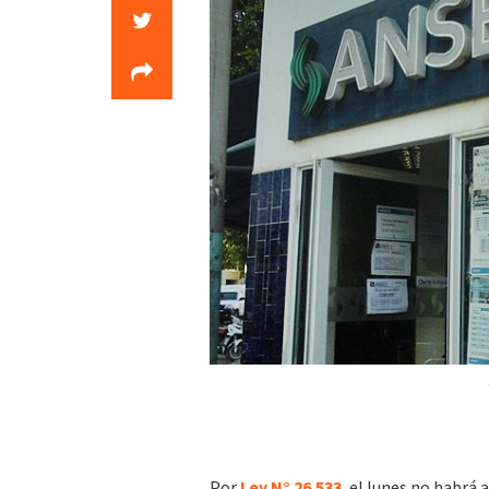
Por
Ley N° 26.533
, el lunes no habrá 