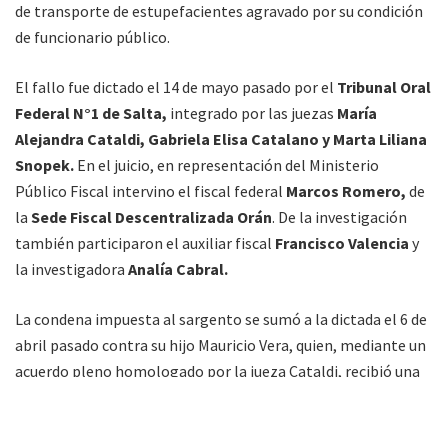
de transporte de estupefacientes agravado por su condición
de funcionario público.
El fallo fue dictado el 14 de mayo pasado por el
Tribunal Oral
Federal N°1 de Salta,
integrado por las juezas
María
Alejandra Cataldi, Gabriela Elisa Catalano y Marta Liliana
Snopek.
En el juicio, en representación del Ministerio
Público Fiscal intervino el fiscal federal
Marcos Romero,
de
la
Sede Fiscal Descentralizada Orán
. De la investigación
también participaron el auxiliar fiscal
Francisco Valencia
y
la investigadora
Analía Cabral.
La condena impuesta al sargento se sumó a la dictada el 6 de
abril pasado contra su hijo Mauricio Vera, quien, mediante un
acuerdo pleno homologado por la jueza Cataldi, recibió una
pena de 4 años y 6 meses de prisión por transporte de
estupefacientes, resistencia a la autoridad (tres hechos) y