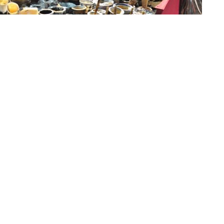
»Imagen ilustrativa
Declaración de Independencia reúne a varias actividades,
 cabo en
Tartagal, La Esperanza y General Mosconi.
ierno se presenta una agenda de variadas actividades,
, Expo Motor y la Fiesta Entre el Rio Las Culturas.
rno arrancan con la
Expo Mosconi
, que se llevará a cabo
 Deportivo
de la localidad. Como cada año, presenta en
y maquinarias para el campo y la industria, gastronomía,