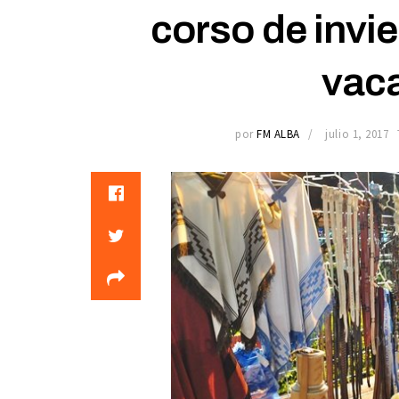
corso de invi
vac
por
FM ALBA
julio 1, 2017