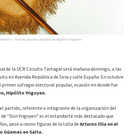
ntenario – Poncho, bastón y bombín de Hipólito Yrigoyen
ud de la UCR Circuito Tartagal será mañana domingo, a las
ito en Avenida República de Siria y calle España. En octubre
l primer sufragio electoral popular, ocasión en donde fue
n, Hipólito Yrigoyen.
el partido, referente e integrante de la organización del
a de “Don Yrigoyen” es el estandarte más destacado que
ños, pese a reunir figuras de la talla de
Arturno Illia en el
lfo Güemes en Salta.