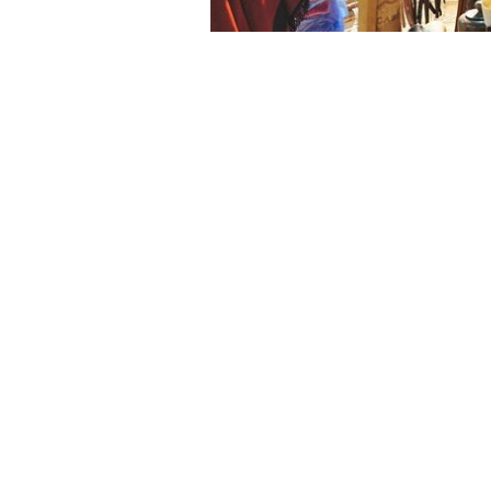
La celebración de un nuevo año de la 
para todos los gustos, y se llevarán a
Además, para las vacaciones de inv
entre los que destacan Expo Mosconi
La semana de las vacaciones de invie
entre el 7 y 9 de Julio en el Complejo
exposición automotriz, herramientas 