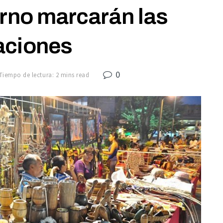
erno marcarán las
aciones
0
Tiempo de lectura: 2 mins read