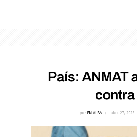
País: ANMAT a
contra
por
FM ALBA
abril 27, 2023