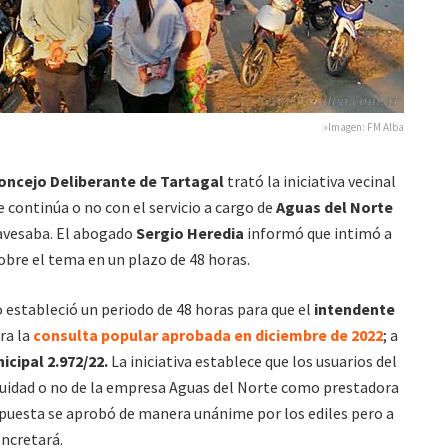
»Imagen: FM Alba
oncejo Deliberante de Tartagal
trató la iniciativa vecinal
se continúa o no con el servicio a cargo de
Aguas del Norte
avesaba. El abogado
Sergio Heredia
informó que intimó a
obre el tema en un plazo de 48 horas.
estableció un periodo de 48 horas para que el
intendente
ra la
consulta popular aprobada en diciembre de 2022
; a
cipal 2.972/22.
La iniciativa establece que los usuarios del
inuidad o no de la empresa Aguas del Norte como prestadora
propuesta se aprobó de manera unánime por los ediles pero a
oncretará.