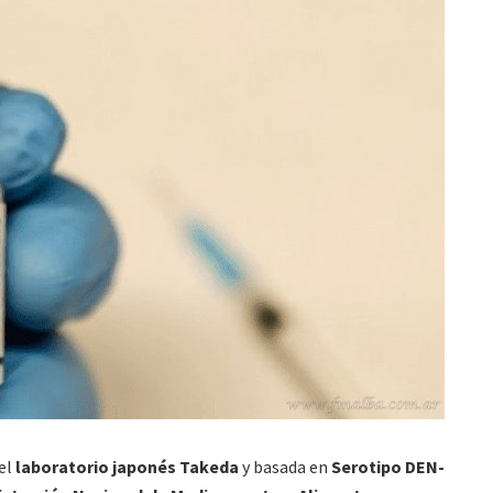
el
laboratorio japonés Takeda
y basada en
Serotipo DEN-