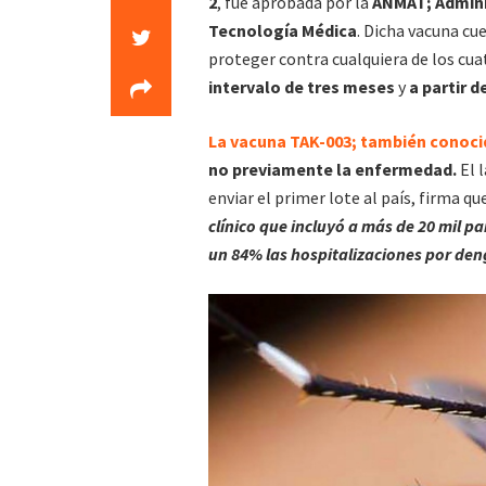
2
, fue aprobada por la
ANMAT; Admini
Tecnología Médica
. Dicha vacuna cu
proteger contra cualquiera de los cua
intervalo de tres meses
y
a partir d
La vacuna TAK-003; también cono
no previamente la enfermedad.
El 
enviar el primer lote al país, firma 
clínico que incluyó a más de 20 mil p
un 84% las hospitalizaciones por den