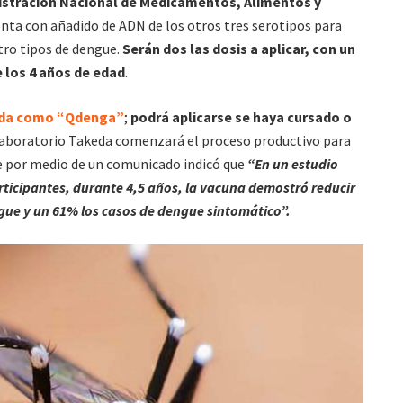
stración Nacional de Medicamentos, Alimentos y
enta con añadido de ADN de los otros tres serotipos para
tro tipos de dengue.
Serán dos las dosis a aplicar,
con un
e los 4 años de edad
.
cida como “Qdenga”
;
podrá aplicarse se haya cursado o
laboratorio Takeda comenzará el proceso productivo para
que por medio de un comunicado indicó que
“En un estudio
articipantes, durante 4,5 años, la vacuna demostró reducir
gue y un 61% los casos de dengue sintomático”.