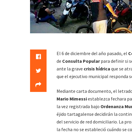
El 6 de diciembre del año pasado, el
C
de
Consulta Popular
para definir si 
ante la grave
crisis hídrica
que se atr
que el ejecutivo municipal responda s
Mediante carta documento, el letrado 
Mario Mimessi
establezca fechara pa
la vez registrada bajo
Ordenanza Muni
éjido tartagalense decidirán la cont
del servicio de red domiciliario. La 
la fecha no se estableció cuándo se c