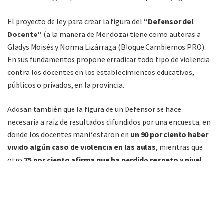
El proyecto de ley para crear la figura del
“Defensor del
Docente”
(a la manera de Mendoza) tiene como autoras a
Gladys Moisés y Norma Lizárraga (Bloque Cambiemos PRO).
En sus fundamentos propone erradicar todo tipo de violencia
contra los docentes en los establecimientos educativos,
públicos o privados, en la provincia.
Adosan también que la figura de un Defensor se hace
necesaria a raíz de resultados difundidos por una encuesta, en
donde los docentes manifestaron en
un 90 por ciento haber
vivido algún caso de violencia en las aulas
, mientras que
otro
75 por ciento afirma que ha perdido respeto y nivel
de autoridad dentro de las aulas
Se agrega que
una cuarta parte de los entrevistados
asegura o piensa que la vida laboral en el centro