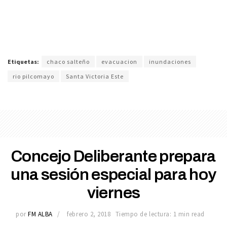
Etiquetas:
chaco salteño
evacuacion
inundaciones
rio pilcomayo
Santa Victoria Este
Concejo Deliberante prepara
una sesión especial para hoy
viernes
por
FM ALBA
febrero 2, 2018
Tiempo de lectura: 1 min read