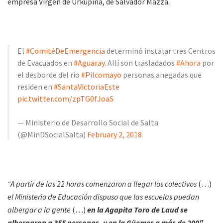
empresa Virgen de Urkupiña, de Salvador Mazza.
El
#ComitéDeEmergencia
determinó instalar tres Centros
de Evacuados en
#Aguaray
. Allí son trasladados
#Ahora
por
el desborde del río
#Pilcomayo
personas anegadas que
residen en
#SantaVictoriaEste
pic.twitter.com/zpTG0fJoaS
— Ministerio de Desarrollo Social de Salta
(@MinDSocialSalta)
February 2, 2018
“A partir de las 22 horas comenzaron a llegar los colectivos
(…)
el Ministerio de Educación dispuso que las escuelas puedan
albergar a la gente
(…)
en la Agapita Toro de Laud se
albergaron a 355 personas, y en la Güemes a más de 200″
,