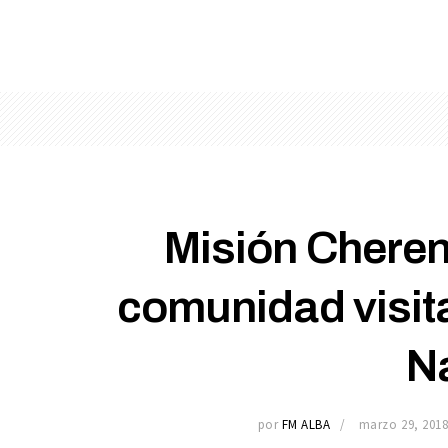
Misión Cheren
comunidad visita
N
por
FM ALBA
marzo 29, 201