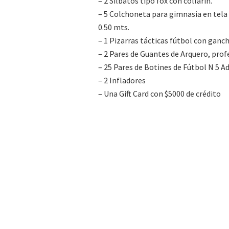
– 2 Silbatos tipo fox con collarín.
– 5 Colchoneta para gimnasia en tela v
0.50 mts.
– 1 Pizarras tácticas fútbol con ganc
– 2 Pares de Guantes de Arquero, profe
– 25 Pares de Botines de Fútbol N 5 
– 2 Infladores
– Una Gift Card con $5000 de crédito