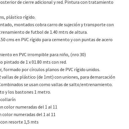
sterior de cierre adicional y red. Pintura con tratamiento
, plástico rígido.
pintado, montados cobra carro de sujeción y transporte con
renamiento de futbol de 1.40 mtrs de altura.
e 0.50 cms en PVC rígido para cemento y con puntas de acero
miento en PVC irrompible para niño, (nro 30)
o pintado de 1 x 01.80 mts con red.
r, formado por círculos planos de PVC rígido unidos.
 2 vallas de plástico (de 1mt) con uniones, para demarcación
, Combinados se usan como vallas de salto/entrenamiento.
to y los bastones 1 metro.
collarín
n color numeradas del 1 al 11
 color numeradas del 1 al 11
 con resorte 1,5 mts