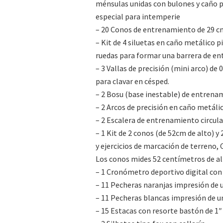
ménsulas unidas con bulones y caño po
especial para intemperie
– 20 Conos de entrenamiento de 29 cms
– Kit de 4 siluetas en caño metálico 
ruedas para formar una barrera de ent
– 3 Vallas de precisión (mini arco) d
para clavar en césped.
– 2 Bosu (base inestable) de entrena
– 2 Arcos de precisión en caño metálic
– 2 Escalera de entrenamiento circula
– 1 Kit de 2 conos (de 52cm de alto) y
y ejercicios de marcación de terreno
Los conos mides 52 centímetros de al
– 1 Cronómetro deportivo digital con 
– 11 Pecheras naranjas impresión de u
– 11 Pecheras blancas impresión de un
– 15 Estacas con resorte bastón de 1″