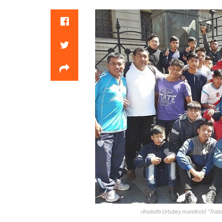
»Rodolfo Urtubey manifestó “Traba