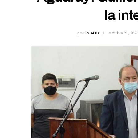
la in
por
FM ALBA
octubre 21, 202