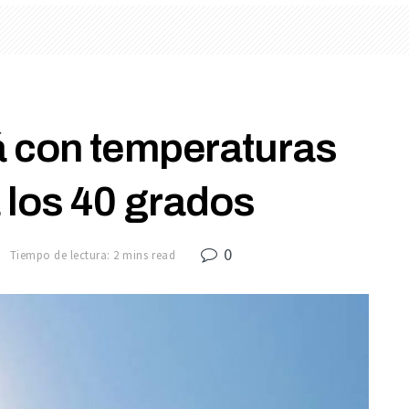
á con temperaturas
 los 40 grados
0
1
Tiempo de lectura: 2 mins read