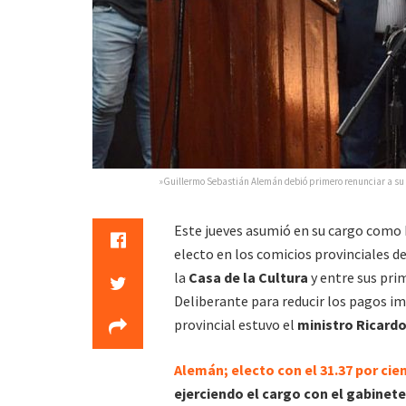
»Guillermo Sebastián Alemán debió primero renunciar a su 
Este jueves asumió en su cargo como 
electo en los comicios provinciales d
la
Casa de la Cultura
y entre sus pri
Deliberante para reducir los pagos i
provincial estuvo el
ministro Ricardo
Alemán; electo con el 31.37 por cie
ejerciendo el cargo con el gabinete