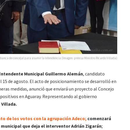
banca de concejal para asumir la Intendencia (Imagen: prensa Ministro Ricardo Villada)
I
ntendente Municipal Guillermo Alemán
, candidato
el 15 de agosto. El acto de posicionamiento se desarrolló en
meras medidas, anunció que enviará un proyecto al Concejo
mpositivos en Aguaray. Representando al gobierno
 Villada.
nto de los votos con la agrupación Adeco;
comenzará
 municipal que deja
el interventor Adrián Zigarán
;