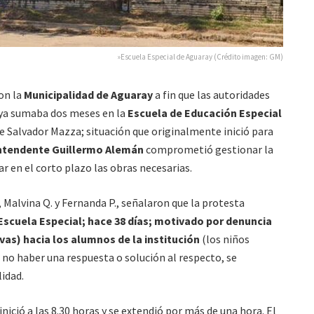
»Escuela Especial de Aguaray (Crédito imagen: GM)
ron la
Municipalidad de Aguaray
a fin que las autoridades
 ya sumaba dos meses en la
Escuela de Educación Especial
e Salvador Mazza; situación que originalmente inició para
ntendente Guillermo Alemán
comprometió gestionar la
r en el corto plazo las obras necesarias.
 Malvina Q. y Fernanda P., señalaron que la protesta
 Escuela Especial; hace 38 días; motivado por denuncia
as) hacia los alumnos de la institución
(los niños
no haber una respuesta o solución al respecto, se
lidad.
ició a las 8.30 horas y se extendió por más de una hora. El