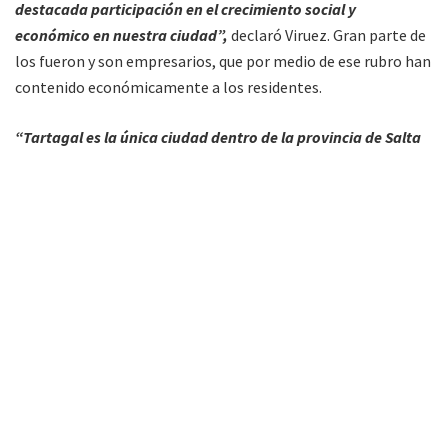
destacada participación en el crecimiento social y
económico en nuestra ciudad”,
declaró Viruez. Gran parte de
los fueron y son empresarios, que por medio de ese rubro han
contenido económicamente a los residentes.
“Tartagal es la única ciudad dentro de la provincia de Salta
que ha crecido al ritmo que hoy por hoy tiene”,
dijo Viruez,
“es una ciudad que invita a radicarse porque hay equilibrio,
recursos y trabajo”.
El artesano Limache es el encargado de elaborar los premios,
cada uno con la figura de un tártago.