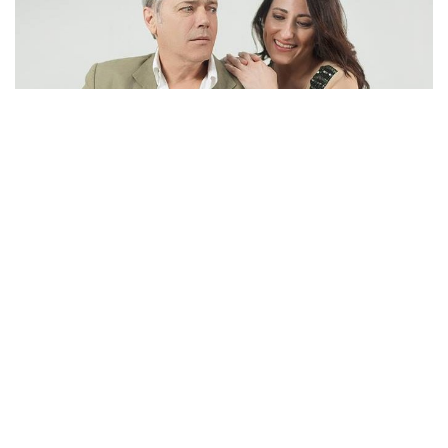
La obra marcó el debut de Silvestre en teatros salteños en
2015 y a recibido muy buenas críticas por su guión.
Hoy se presentan en Tartagal con dos funciones en el
Cine Open. La primera a las 21 y la segunda a las 23 horas.
Las
entradas
para la obra se pueden conseguir en la Casilla