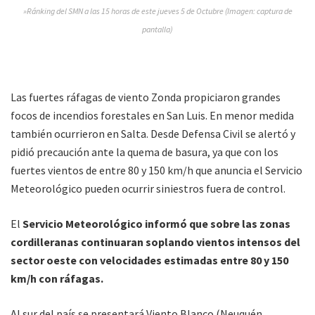
»Ránking del SMN a las 15 horas de este jueves 5 de Octubre (Imagen: captura de
pantalla)
Las fuertes ráfagas de viento Zonda propiciaron grandes
focos de incendios forestales en San Luis. En menor medida
también ocurrieron en Salta. Desde Defensa Civil se alertó y
pidió precaución ante la quema de basura, ya que con los
fuertes vientos de entre 80 y 150 km/h que anuncia el Servicio
Meteorológico pueden ocurrir siniestros fuera de control.
El
Servicio Meteorológico informó que sobre las zonas
cordilleranas continuaran soplando vientos intensos del
sector oeste con velocidades estimadas entre 80 y 150
km/h con ráfagas.
Al sur del país se presentará Viento Blanco (Neuquén,