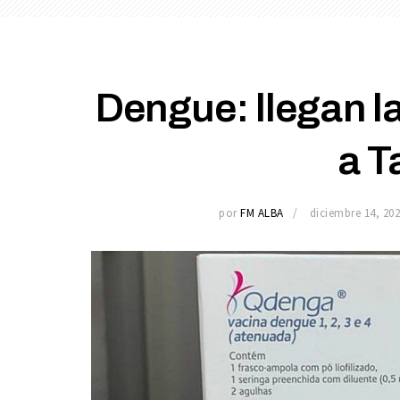
Dengue: llegan l
a T
por
FM ALBA
diciembre 14, 20