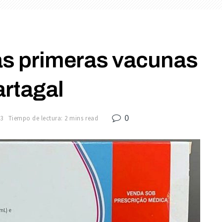
as primeras vacunas
artagal
0
23
Tiempo de lectura: 2 mins read