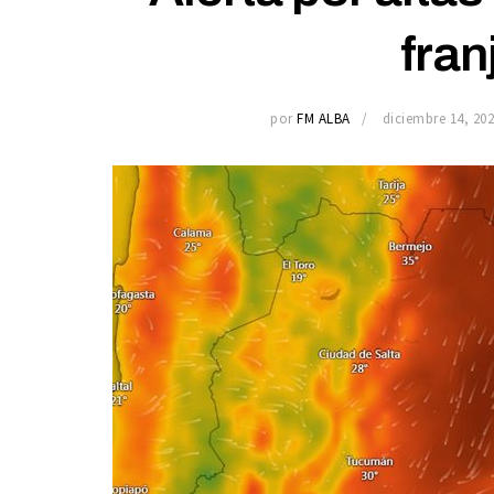
fran
por
FM ALBA
diciembre 14, 20