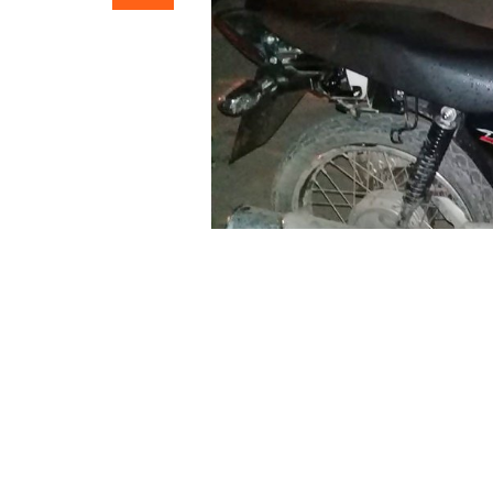
»Moto
Efectivos de policía sorprendieron e