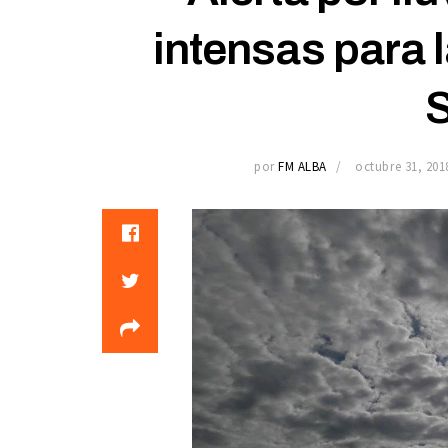
intensas para l
S
por
FM ALBA
octubre 31, 201