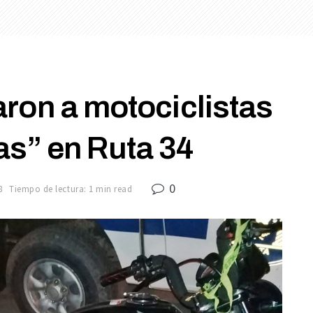
ron a motociclistas
as” en Ruta 34
0
8
Tiempo de lectura: 1 min read