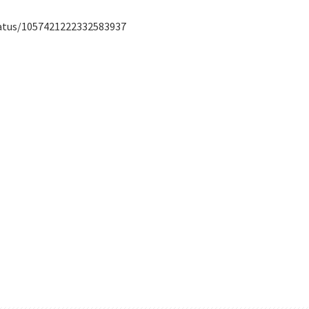
status/1057421222332583937