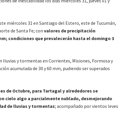
ones de inestabilidad los días miércoles 31, jueves 01 y
ste miércoles 31 en Santiago del Estero, este de Tucumán,
norte de Santa Fe; con
valores de precipitación
 mm; condiciones que prevalecerán hasta el domingo 3
n lluvias y tormentas en Corrientes, Misiones, Formosa y
ación acumulada de 30 y 60 mm, pudiendo ser superados
mes de Octubre, para Tartagal y alrededores se
on cielo algo a parcialmente nublado, desmejorando
dad de lluvias y tormentas
; acompañado por vientos leves