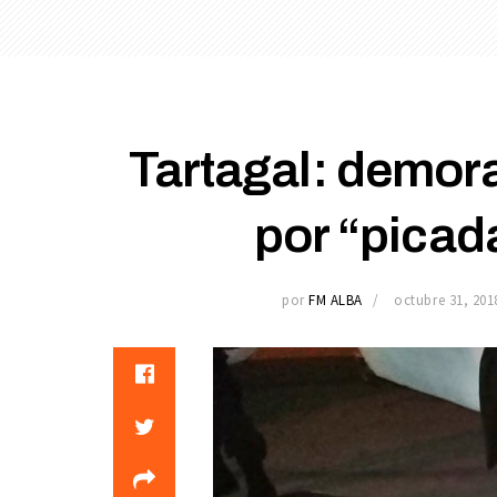
Tartagal: demora
por “picad
por
FM ALBA
octubre 31, 201