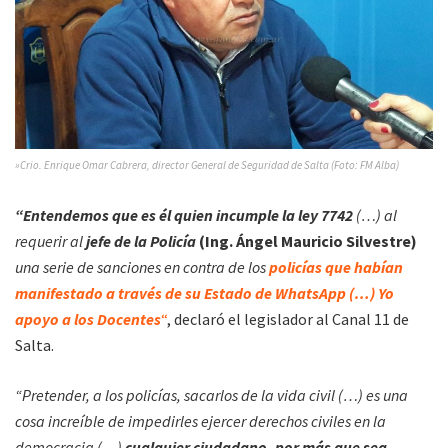
»Crio. Enrique Omar Cabrera,
director General de Seguridad de Salta (Foto: FM Alba)
“Entendemos que es él quien incumple la ley 7742
(…) al
requerir al
jefe de la Policía
(Ing. Ángel Mauricio Silvestre)
una serie de sanciones en contra de los
policías que habían
manifestado a través de su Estado de WhatsApp (…) Yo
apoyo a los Docentes
“
, declaró el legislador al Canal 11 de
Salta.
“Pretender, a los policías, sacarlos de la vida civil (…) es una
cosa increíble de impedirles ejercer derechos civiles en la
democracia (…)
cualquier ciudadano, por más que sea