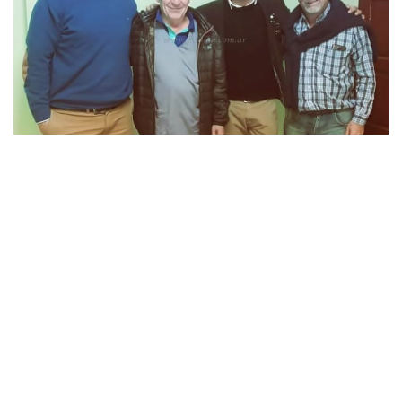
»Dr. Farid Obeid, Dr. José Fernández, Dr. Pablo Carrizo y Dr. Roque Mascarello (Foto: prensa
Rotary Club Tartagal)
Mascarello recibió muy bien la acción del
Rotary Club
Tartagal
, y puso a disposición todo lo necesario para la
concreción del proyecto.
“Esta iniciativa está en consonancia con la política de salud, de
promoción de la lactancia materna y cuidado integral de ñinos
y madres. Estoy seguro de que el esfuerzo compartido hará las
cosas más fáciles”
, finalizó.