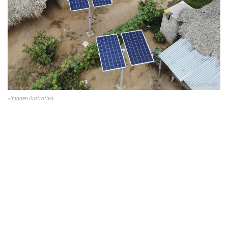
»Imagen ilustrativa
También y por la ola de calor que atraviesa el país, se
observaba
baja tensión desde las 7.30 horas del mismo día
en las estaciones transformadoras de Tartagal, Senda
Hachada y Orán
debido a inconvenientes en el
Sistema
Argentino de Interconexión (SADI).
Recorrido de la Esed
Durante la semana, equipos de la ESED visitarán parajes y
comunidades de los departamentos San Martín y Rivadavia