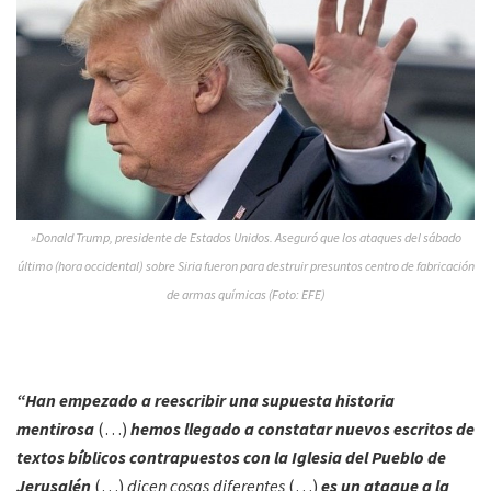
»Donald Trump, presidente de Estados Unidos. Aseguró que los ataques del sábado
último (hora occidental) sobre Siria fueron para destruir presuntos centro de fabricación
de armas químicas (Foto: EFE)
“Han empezado a reescribir una supuesta historia
mentirosa
(…)
hemos llegado a constatar nuevos escritos de
textos bíblicos contrapuestos con la Iglesia del Pueblo de
Jerusalén
(…)
dicen cosas diferentes
(…)
es un ataque a la