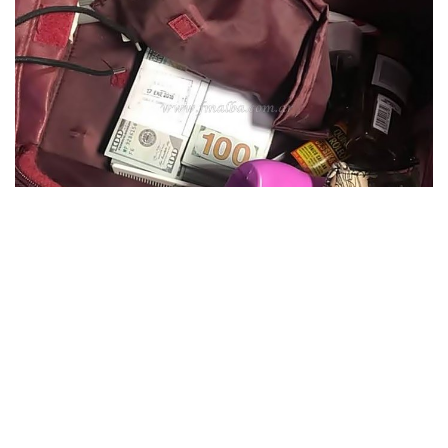
»La suma, en moneda argentina, superaba el millón y medio (Foto: Raúl Costes)
El hecho sucedió hacia las 18 horas del ayer lunes en el
puesto de Aduana en el
Puente Internacional.
Como parte
de la rutina, los agentes aduaneros pasaron los bolsos por el
escaner y en un bolso de amo se evidenciaron fajos de dinero,
informó el periodista Raúl Costes.